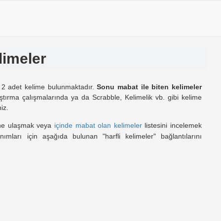
limeler
m 2 adet kelime bulunmaktadır.
Sonu mabat ile biten kelimeler
tırma çalışmalarında ya da Scrabble, Kelimelik vb. gibi kelime
iz.
ine ulaşmak veya
içinde mabat olan kelimeler
listesini incelemek
anımları için aşağıda bulunan "harfli kelimeler" bağlantılarını