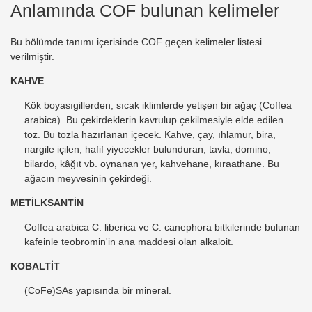
Anlamında COF bulunan kelimeler
Bu bölümde tanımı içerisinde COF geçen kelimeler listesi
verilmiştir.
KAHVE
Kök boyasıgillerden, sıcak iklimlerde yetişen bir ağaç (Coffea
arabica). Bu çekirdeklerin kavrulup çekilmesiyle elde edilen
toz. Bu tozla hazırlanan içecek. Kahve, çay, ıhlamur, bira,
nargile içilen, hafif yiyecekler bulunduran, tavla, domino,
bilardo, kâğıt vb. oynanan yer, kahvehane, kıraathane. Bu
ağacın meyvesinin çekirdeği.
METİLKSANTİN
Coffea arabica C. liberica ve C. canephora bitkilerinde bulunan
kafeinle teobromin'in ana maddesi olan alkaloit.
KOBALTİT
(CoFe)SAs yapısında bir mineral.