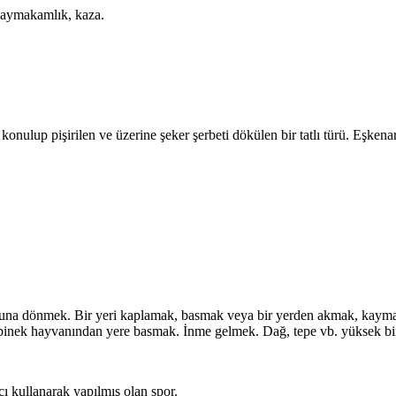
kaymakamlık, kaza.
onulup pişirilen ve üzerine şeker şerbeti dökülen bir tatlı türü. Eşken
muna dönmek. Bir yeri kaplamak, basmak veya bir yerden akmak, kayma
ya binek hayvanından yere basmak. İnme gelmek. Dağ, tepe vb. yüksek 
ı kullanarak yapılmış olan spor.