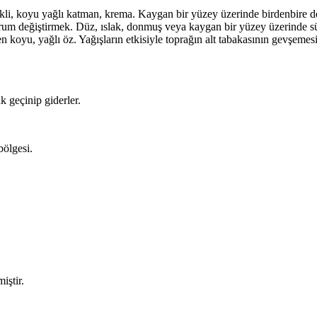
li, koyu yağlı katman, krema. Kaygan bir yüzey üzerinde birdenbire de
rum değiştirmek. Düz, ıslak, donmuş veya kaygan bir yüzey üzerinde sü
len koyu, yağlı öz. Yağışların etkisiyle toprağın alt tabakasının gevş
k geçinip giderler.
bölgesi.
iştir.