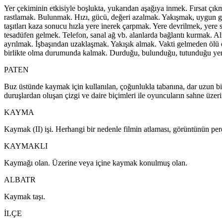
Yer çekiminin etkisiyle boşlukta, yukarıdan aşağıya inmek. Fırsat çık
rastlamak. Bulunmak. Hızı, gücü, değeri azalmak. Yakışmak, uygun 
taşıtları kaza sonucu hızla yere inerek çarpmak. Yere devrilmek, ye
tesadüfen gelmek. Telefon, sanal ağ vb. alanlarda bağlantı kurmak. A
ayrılmak. İşbaşından uzaklaşmak. Yakışık almak. Vakti gelmeden ölü
birlikte olma durumunda kalmak. Durduğu, bulunduğu, tutunduğu yerd
PATEN
Buz üstünde kaymak için kullanılan, çoğunlukla tabanına, dar uzun bir 
duruşlardan oluşan çizgi ve daire biçimleri ile oyuncuların sahne üzer
KAYMA
Kaymak (II) işi. Herhangi bir nedenle filmin atlaması, görüntünün p
KAYMAKLI
Kaymağı olan. Üzerine veya içine kaymak konulmuş olan.
ALBATR
Kaymak taşı.
İLÇE