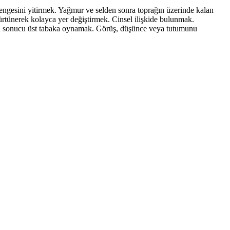
ngesini yitirmek. Yağmur ve selden sonra toprağın üzerinde kalan
rtünerek kolayca yer değiştirmek. Cinsel ilişkide bulunmak.
emesi sonucu üst tabaka oynamak. Görüş, düşünce veya tutumunu