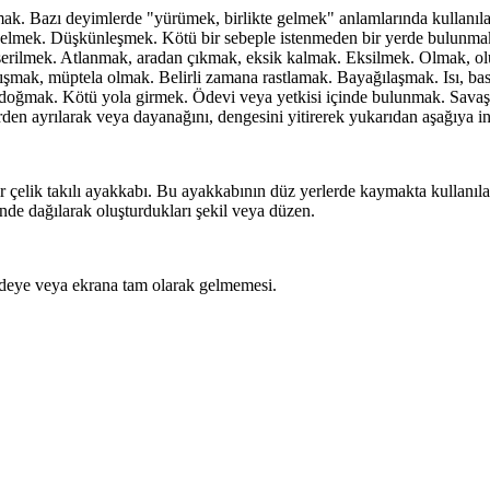
mak. Bazı deyimlerde "yürümek, birlikte gelmek" anlamlarında kullanılan
gelmek. Düşkünleşmek. Kötü bir sebeple istenmeden bir yerde bulunm
re serilmek. Atlanmak, aradan çıkmak, eksik kalmak. Eksilmek. Olmak, 
lışmak, müptela olmak. Belirli zamana rastlamak. Bayağılaşmak. Isı, ba
 doğmak. Kötü yola girmek. Ödevi veya yetkisi içinde bulunmak. Savaş
en ayrılarak veya dayanağını, dengesini yitirerek yukarıdan aşağıya 
çelik takılı ayakkabı. Bu ayakkabının düz yerlerde kaymakta kullanılan t
inde dağılarak oluşturdukları şekil veya düzen.
erdeye veya ekrana tam olarak gelmemesi.