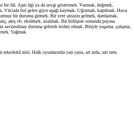
 bir fiil. Aşırı ilgi ya da sevgi göstermek. Vurmak, değmek,
ak. Vücuda bol gelen giysi aşağı kaymak. Uğramak, kapılmak. Hava
olumsuz bir duruma girmek. Bir yere ansızın gelmek, damlamak,
sınç, ateş vb. eksilmek, azalmak. Bir bölüşme sonunda payına
ta savunulmaz duruma gelerek teslim olmak. Biriyle yaşama, çalışma,
inmek. Yağmak.
ekerlekli türü. Halk oyunlarında yan yana, art arda, sırt sırta