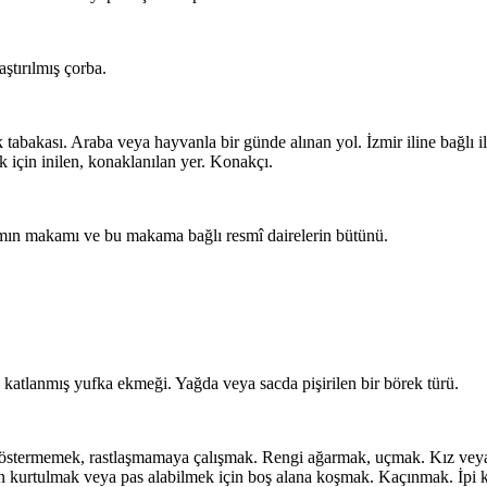
aştırılmış çorba.
tabakası. Araba veya hayvanla bir günde alınan yol. İzmir iline bağlı 
k için inilen, konaklanılan yer. Konakçı.
n makamı ve bu makama bağlı resmî dairelerin bütünü.
k katlanmış yufka ekmeği. Yağda veya sacda pişirilen bir börek türü.
stermemek, rastlaşmamaya çalışmak. Rengi ağarmak, uçmak. Kız veya ka
n kurtulmak veya pas alabilmek için boş alana koşmak. Kaçınmak. İpi