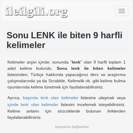
Sonu LENK ile biten 9 harfli
kelimeler
Kelimeler arşivi içinde; sonunda "
lenk
" olan 9 harfli toplam 1
adet kelime bulundu.
Sonu lenk ile biten kelimeler
listesinden; Türkçe hakkında yapacağınız ders ve araştırma
çalışmalarında ya da Scrabble, Kelimelik vb. gibi kelime bulma
oyunlarında kelime türetmek için faydalanabilirsiniz.
Ayrıca,
başında lenk olan kelimeler
listesine ulaşmak veya
içinde lenk olan kelimeler
listesini incelemek isteyebilirsiniz.
Kelime anlamı için sözcüklerde bulunan linklerden
faydalanabilirsiniz.