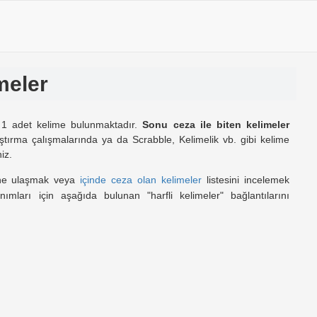
meler
 1 adet kelime bulunmaktadır.
Sonu ceza ile biten kelimeler
tırma çalışmalarında ya da Scrabble, Kelimelik vb. gibi kelime
iz.
ine ulaşmak veya
içinde ceza olan kelimeler
listesini incelemek
anımları için aşağıda bulunan "harfli kelimeler" bağlantılarını