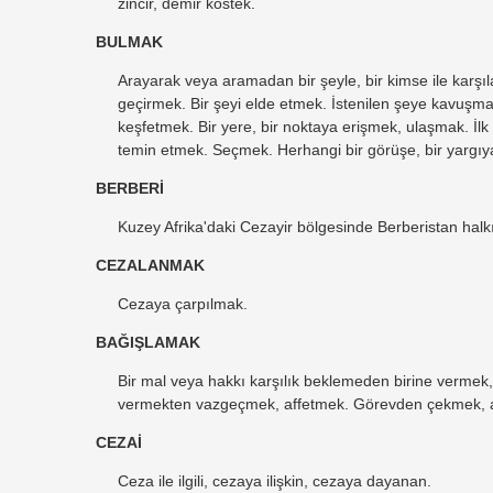
zincir, demir köstek.
BULMAK
Arayarak veya aramadan bir şeyle, bir kimse ile karş
geçirmek. Bir şeyi elde etmek. İstenilen şeye kavuşmak
keşfetmek. Bir yere, bir noktaya erişmek, ulaşmak. İl
temin etmek. Seçmek. Herhangi bir görüşe, bir yargı
BERBERİ
Kuzey Afrika'daki Cezayir bölgesinde Berberistan hal
CEZALANMAK
Cezaya çarpılmak.
BAĞIŞLAMAK
Bir mal veya hakkı karşılık beklemeden birine vermek
vermekten vazgeçmek, affetmek. Görevden çekmek, 
CEZAİ
Ceza ile ilgili, cezaya ilişkin, cezaya dayanan.