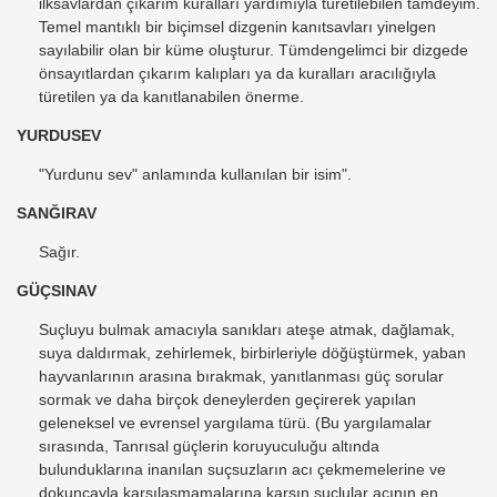
ilksavlardan çıkarım kuralları yardımıyla türetilebilen tamdeyim.
Temel mantıklı bir biçimsel dizgenin kanıtsavları yinelgen
sayılabilir olan bir küme oluşturur. Tümdengelimci bir dizgede
önsayıtlardan çıkarım kalıpları ya da kuralları aracılığıyla
türetilen ya da kanıtlanabilen önerme.
YURDUSEV
"Yurdunu sev" anlamında kullanılan bir isim".
SANĞIRAV
Sağır.
GÜÇSINAV
Suçluyu bulmak amacıyla sanıkları ateşe atmak, dağlamak,
suya daldırmak, zehirlemek, birbirleriyle döğüştürmek, yaban
hayvanlarının arasına bırakmak, yanıtlanması güç sorular
sormak ve daha birçok deneylerden geçirerek yapılan
geleneksel ve evrensel yargılama türü. (Bu yargılamalar
sırasında, Tanrısal güçlerin koruyuculuğu altında
bulunduklarına inanılan suçsuzların acı çekmemelerine ve
dokuncayla karşılaşmamalarına karşın suçlular acının en