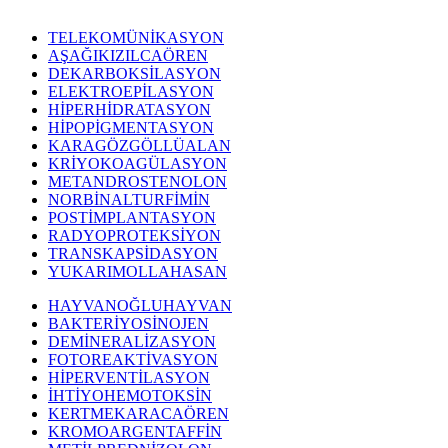
TELEKOMÜNİKASYON
AŞAĞIKIZILCAÖREN
DEKARBOKSİLASYON
ELEKTROEPİLASYON
HİPERHİDRATASYON
HİPOPİGMENTASYON
KARAGÖZGÖLLÜALAN
KRİYOKOAGÜLASYON
METANDROSTENOLON
NORBİNALTURFİMİN
POSTİMPLANTASYON
RADYOPROTEKSİYON
TRANSKAPSİDASYON
YUKARIMOLLAHASAN
HAYVANOĞLUHAYVAN
BAKTERİYOSİNOJEN
DEMİNERALİZASYON
FOTOREAKTİVASYON
HİPERVENTİLASYON
İHTİYOHEMOTOKSİN
KERTMEKARACAÖREN
KROMOARGENTAFFİN