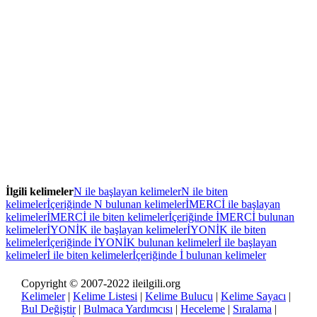
İlgili kelimeler
N ile başlayan kelimeler
N ile biten
kelimeler
İçeriğinde N bulunan kelimeler
İMERCİ ile başlayan
kelimeler
İMERCİ ile biten kelimeler
İçeriğinde İMERCİ bulunan
kelimeler
İYONİK ile başlayan kelimeler
İYONİK ile biten
kelimeler
İçeriğinde İYONİK bulunan kelimeler
İ ile başlayan
kelimeler
İ ile biten kelimeler
İçeriğinde İ bulunan kelimeler
Copyright © 2007-2022 ileilgili.org
Kelimeler
|
Kelime Listesi
|
Kelime Bulucu
|
Kelime Sayacı
|
Bul Değiştir
|
Bulmaca Yardımcısı
|
Heceleme
|
Sıralama
|