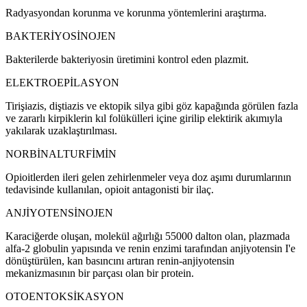
Radyasyondan korunma ve korunma yöntemlerini araştırma.
BAKTERİYOSİNOJEN
Bakterilerde bakteriyosin üretimini kontrol eden plazmit.
ELEKTROEPİLASYON
Tirişiazis, diştiazis ve ektopik silya gibi göz kapağında görülen fazla
ve zararlı kirpiklerin kıl folükülleri içine girilip elektirik akımıyla
yakılarak uzaklaştırılması.
NORBİNALTURFİMİN
Opioitlerden ileri gelen zehirlenmeler veya doz aşımı durumlarının
tedavisinde kullanılan, opioit antagonisti bir ilaç.
ANJİYOTENSİNOJEN
Karaciğerde oluşan, molekül ağırlığı 55000 dalton olan, plazmada
alfa-2 globulin yapısında ve renin enzimi tarafından anjiyotensin I'e
dönüştürülen, kan basıncını artıran renin-anjiyotensin
mekanizmasının bir parçası olan bir protein.
OTOENTOKSİKASYON