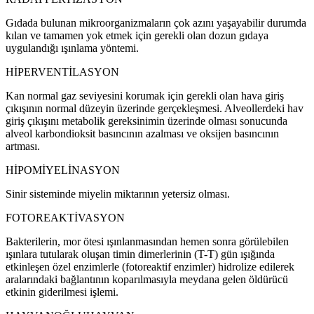
Gıdada bulunan mikroorganizmaların çok azını yaşayabilir durumda
kılan ve tamamen yok etmek için gerekli olan dozun gıdaya
uygulandığı ışınlama yöntemi.
HİPERVENTİLASYON
Kan normal gaz seviyesini korumak için gerekli olan hava giriş
çıkışının normal düzeyin üzerinde gerçekleşmesi. Alveollerdeki hav
giriş çıkışını metabolik gereksinimin üzerinde olması sonucunda
alveol karbondioksit basıncının azalması ve oksijen basıncının
artması.
HİPOMİYELİNASYON
Sinir sisteminde miyelin miktarının yetersiz olması.
FOTOREAKTİVASYON
Bakterilerin, mor ötesi ışınlanmasından hemen sonra görülebilen
ışınlara tutularak oluşan timin dimerlerinin (T-T) gün ışığında
etkinleşen özel enzimlerle (fotoreaktif enzimler) hidrolize edilerek
aralarındaki bağlantının koparılmasıyla meydana gelen öldürücü
etkinin giderilmesi işlemi.