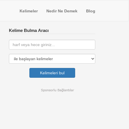
Kelimeler
Nedir Ne Demek
Blog
Kelime Bulma Aracı
Kelimeleri bul