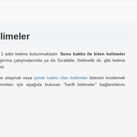
limeler
m 1 adet kelime bulunmaktadır.
Sonu kakko ile biten kelimeler
tırma çalışmalarında ya da Scrabble, Kelimelik vb. gibi kelime
iz.
ine ulaşmak veya
içinde kakko olan kelimeler
listesini incelemek
anımları için aşağıda bulunan "harfli kelimeler" bağlantılarını