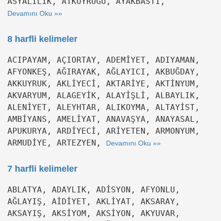
ASYALILIK, ATKUYRUĞU, AYAKBASTI,
Devamını Oku »»
8 harfli kelimeler
ACIPAYAM, AÇIORTAY, ADEMİYET, ADIYAMAN,
AFYONKEŞ, AĞIRAYAK, AĞLAYICI, AKBUĞDAY,
AKKUYRUK, AKLİYECİ, AKTARİYE, AKTİNYUM,
AKVARYUM, ALAGEYİK, ALAYİŞLİ, ALBAYLIK,
ALENİYET, ALEYHTAR, ALIKOYMA, ALTAYİST,
AMBİYANS, AMELİYAT, ANAVAŞYA, ANAYASAL,
APUKURYA, ARDİYECİ, ARİYETEN, ARMONYUM,
ARMUDİYE, ARTEZYEN,
Devamını Oku »»
7 harfli kelimeler
ABLATYA, ADAYLIK, ADİSYON, AFYONLU,
AĞLAYIŞ, AİDİYET, AKLİYAT, AKSARAY,
AKSAYIŞ, AKSİYOM, AKSİYON, AKYUVAR,