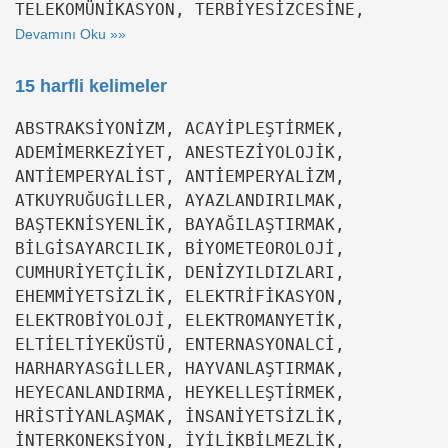
TELEKOMÜNİKASYON, TERBİYESİZCESİNE,
Devamını Oku »»
15 harfli kelimeler
ABSTRAKSİYONİZM, ACAYİPLEŞTİRMEK,
ADEMİMERKEZİYET, ANESTEZİYOLOJİK,
ANTİEMPERYALİST, ANTİEMPERYALİZM,
ATKUYRUĞUGİLLER, AYAZLANDIRILMAK,
BAŞTEKNİSYENLİK, BAYAĞILAŞTIRMAK,
BİLGİSAYARCILIK, BİYOMETEOROLOJİ,
CUMHURİYETÇİLİK, DENİZYILDIZLARI,
EHEMMİYETSİZLİK, ELEKTRİFİKASYON,
ELEKTROBİYOLOJİ, ELEKTROMANYETİK,
ELTİELTİYEKÜSTÜ, ENTERNASYONALCİ,
HARHARYASGİLLER, HAYVANLAŞTIRMAK,
HEYECANLANDIRMA, HEYKELLEŞTİRMEK,
HRİSTİYANLAŞMAK, İNSANİYETSİZLİK,
İNTERKONEKSİYON, İYİLİKBİLMEZLİK,