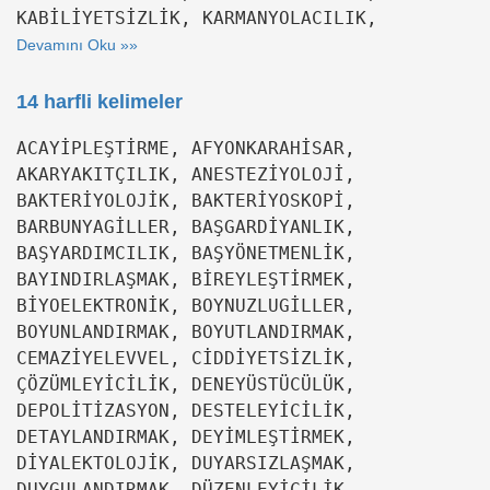
KABİLİYETSİZLİK, KARMANYOLACILIK,
Devamını Oku »»
14 harfli kelimeler
ACAYİPLEŞTİRME, AFYONKARAHİSAR,
AKARYAKITÇILIK, ANESTEZİYOLOJİ,
BAKTERİYOLOJİK, BAKTERİYOSKOPİ,
BARBUNYAGİLLER, BAŞGARDİYANLIK,
BAŞYARDIMCILIK, BAŞYÖNETMENLİK,
BAYINDIRLAŞMAK, BİREYLEŞTİRMEK,
BİYOELEKTRONİK, BOYNUZLUGİLLER,
BOYUNLANDIRMAK, BOYUTLANDIRMAK,
CEMAZİYELEVVEL, CİDDİYETSİZLİK,
ÇÖZÜMLEYİCİLİK, DENEYÜSTÜCÜLÜK,
DEPOLİTİZASYON, DESTELEYİCİLİK,
DETAYLANDIRMAK, DEYİMLEŞTİRMEK,
DİYALEKTOLOJİK, DUYARSIZLAŞMAK,
DUYGULANDIRMAK, DÜZENLEYİCİLİK,