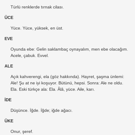
Türlü renklerde tırnak cilası.
ÜCE
Yüce. Yüce, yüksek, en üst.
EVE
Oyunda ebe: Gelin saklambaç oynayalım, men ebe olacağım.
Acele, çabuk. Evvel.
ALE
Açık kahverengi, ela (göz hakkında). Hayret, şaşma ünlemi:
Ale! Şu at ne iyi koşuyor. Bütünü, hepsi. Sonra: Ale ne oldu.
Ela. Eski türkçe ala: Ela. Âlâ, yüce. Aile, karı.
İDE
Düşünce. İğde. İğde; iğde ağacı.
ÜKE
Onur, şeref.